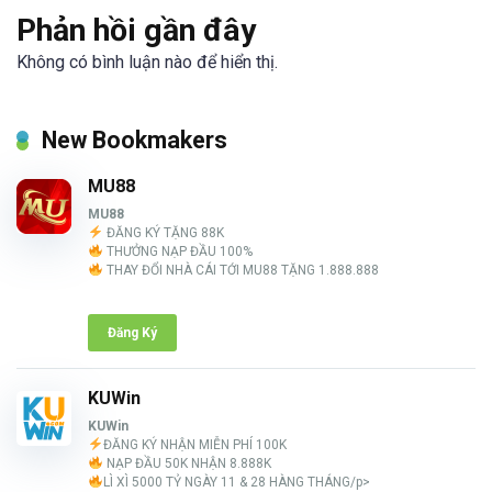
Phản hồi gần đây
Không có bình luận nào để hiển thị.
New Bookmakers
MU88
MU88
ĐĂNG KÝ TẶNG 88K
THƯỞNG NẠP ĐẦU 100%
THAY ĐỔI NHÀ CÁI TỚI MU88 TẶNG 1.888.888
Đăng Ký
KUWin
KUWin
ĐĂNG KÝ NHẬN MIỄN PHÍ 100K
NẠP ĐẦU 50K NHẬN 8.888K
LÌ XÌ 5000 TỶ NGÀY 11 & 28 HÀNG THÁNG/p>