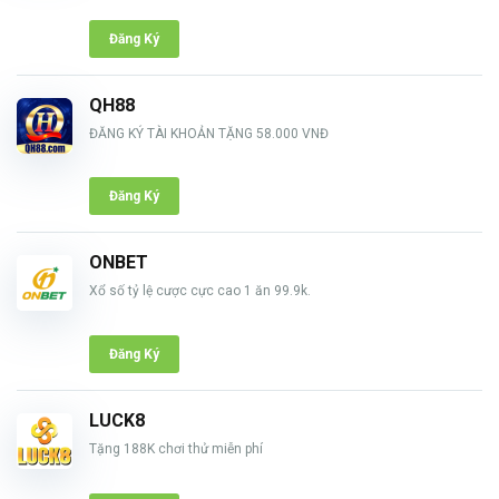
Đăng Ký
QH88
ĐĂNG KÝ TÀI KHOẢN TẶNG 58.000 VNĐ
Đăng Ký
ONBET
Xổ số tỷ lệ cược cực cao 1 ăn 99.9k.
Đăng Ký
LUCK8
Tặng 188K chơi thử miễn phí