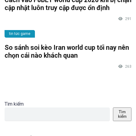
cập nhật luôn truy cập được ổn định
291
tin tức game
So sánh soi kèo Iran world cup tối nay nên
chọn cái nào khách quan
263
Tìm kiếm
Tìm
kiếm