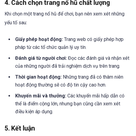
4. Cách chọn trang nổ hũ chất lượng
Khi chọn một trang nổ hũ để chơi, bạn nên xem xét những
yếu tố sau:
Giấy phép hoạt động:
Trang web có giấy phép hợp
pháp từ các tổ chức quản lý uy tín.
Đánh giá từ người chơi:
Đọc các đánh giá và nhận xét
của những người đã trải nghiệm dịch vụ trên trang.
Thời gian hoạt động:
Những trang đã có thâm niên
hoạt động thường sẽ có độ tin cậy cao hơn.
Khuyến mãi và thưởng:
Các khuyến mãi hấp dẫn có
thể là điểm cộng lớn, nhưng bạn cũng cần xem xét
điều kiện áp dụng.
5. Kết luận